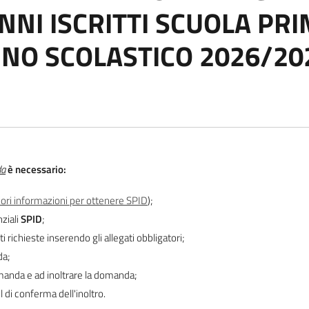
NNI ISCRITTI SCUOLA PRI
NO SCOLASTICO 2026/20
da
è necessario:
riori informazioni per ottenere SPID
);
ziali
SPID
;
i richieste inserendo gli allegati obbligatori;
da;
manda e ad inoltrare la domanda;
l di conferma dell'inoltro.