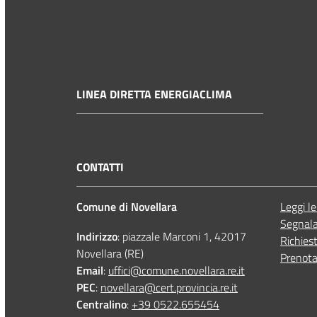
LINEA DIRETTA ENERGIACLIMA
CONTATTI
Comune di Novellara
Leggi l
Segnala
Indirizzo
: piazzale Marconi 1, 42017
Richies
Novellara (RE)
Prenot
Email
:
uffici@comune.novellara.re.it
PEC
:
novellara@cert.provincia.re.it
Centralino
:
+39 0522.655454