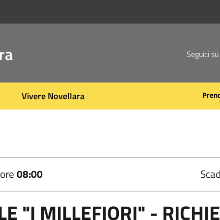
ra
Seguici su
Vivere Novellara
Pren
 ore
08:00
Scad
E "I MILLEFIORI" - RICH